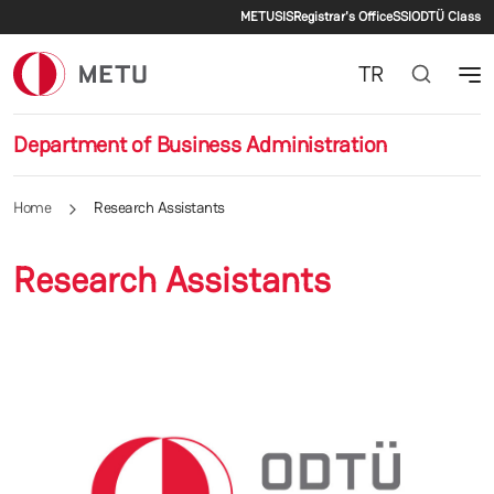
Secondary menu
Skip to main content
METU
SIS
Registrar's Office
SSI
ODTÜ Class
TR
Department of Business Administration
Home
Research Assistants
Research Assistants