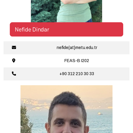
Nefide Dindar
nefide{at}metu.edu.tr
FEAS-B
I202
+90 312 210
30 33