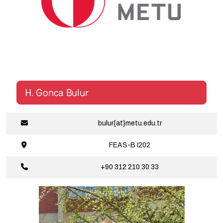
H. Gonca Bulur
bulur{at}metu.edu.tr
FEAS-B
I202
+90 312 210 30 33