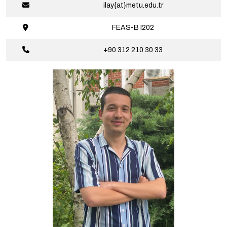
ilay{at}metu.edu.tr
FEAS-B
I202
+90 312 210
30 33