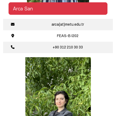
Arca San
arca{at}metu.edu.tr
FEAS-B
I202
+90 312 210
30 33