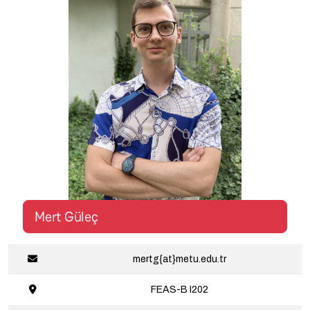
Mert Güleç
mertg{at}metu.edu.tr
FEAS-B
I202