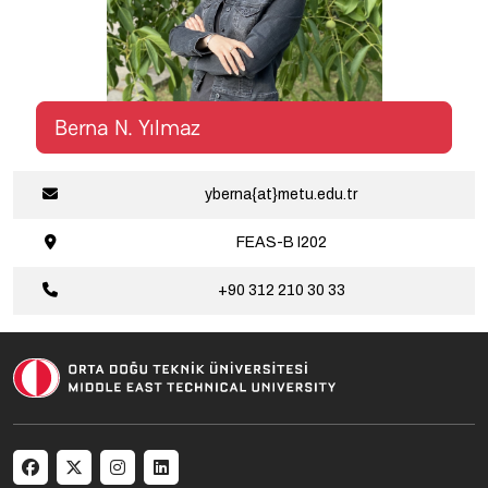
Berna N. Yılmaz
yberna{at}metu.edu.tr
FEAS-B
I202
+90 312 210
30 33
Social menu