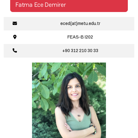
Fatma Ece Demirer
eced{at}metu.edu.tr
FEAS-B
I202
+90 312 210
30 33