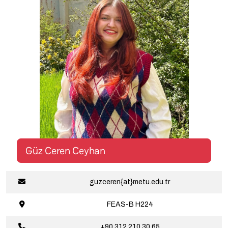
Güz Ceren Ceyhan
guzceren{at}metu.edu.tr
FEAS-B
H224
+90 312 210 30 65