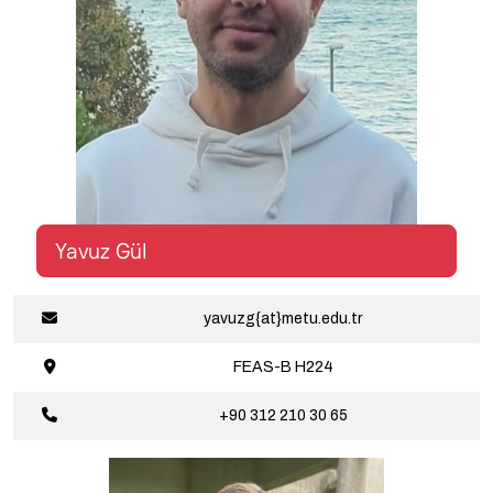
Yavuz Gül
yavuzg{at}metu.edu.tr
FEAS-B
H224
+90 312 210
30 65