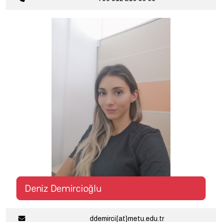
Deniz Demircioğlu
ddemirci{at}metu.edu.tr