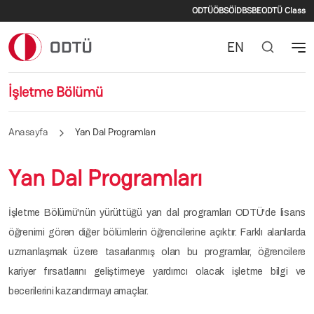
İkincil menü
Ana içeriğe atla
ODTÜ
ÖBS
ÖİDB
SBE
ODTÜ Class
EN
İşletme Bölümü
Anasayfa
Yan Dal Programları
Yan Dal Programları
İşletme Bölümü'nün yürüttüğü yan dal programları ODTÜ'de lisans
öğrenimi gören diğer bölümlerin öğrencilerine açıktır. Farklı alanlarda
uzmanlaşmak üzere tasarlanmış olan bu programlar, öğrencilere
kariyer fırsatlarını geliştirmeye yardımcı olacak işletme bilgi ve
becerilerini kazandırmayı amaçlar.