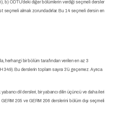
), b) ODTÜ’deki diğer bölümlerin verdiği seçmeli dersler
est seçmeli almak zorundadırlar. Bu 14 seçmeli dersin en
, herhangi bir bölüm tarafından verilen en az 3
MATH 349). Bu derslerin toplam sayısı 3’ü geçemez. Ayrıca
 yabancı dil dersleri, bir yabancı dilin üçüncü ve daha ileri
4, GERM 205 ve GERM 206 derslerini bölüm dışı seçmeli