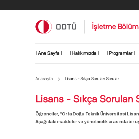
Ana içeriğe atla
İşletme Bölüm
Main navigation
| Ana Sayfa |
| Hakkımızda |
| Programlar |
Anasayfa
Lisans - Sıkça Sorulan Sorular
Lisans - Sıkça Sorulan 
Öğrenciler, “
Orta Doğu Teknik Üniversitesi Lisan
Aşağıdaki maddeler ve yönetmelik arasında bir u