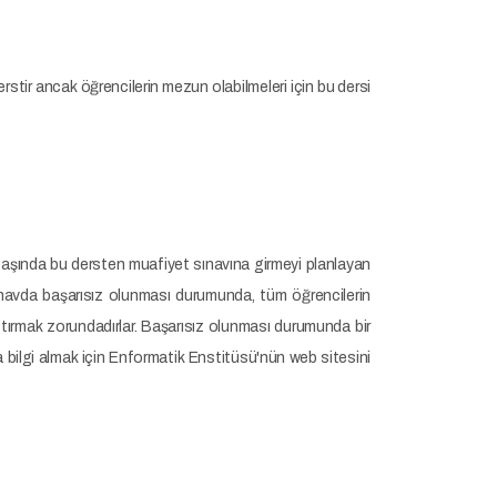
derstir ancak öğrencilerin mezun olabilmeleri için bu dersi
m başında bu dersten muafiyet sınavına girmeyi planlayan
ınavda başarısız olunması durumunda, tüm öğrencilerin
ırmak zorundadırlar. Başarısız olunması durumunda bir
a bilgi almak için Enformatik Enstitüsü'nün web sitesini