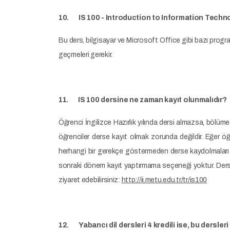
10. IS 100 - Introduction to Information Techno
Bu ders, bilgisayar ve Microsoft Office gibi bazı programl
geçmeleri gerekir.
11. IS 100 dersine ne zaman kayıt olunmalıdır?
Öğrenci İngilizce Hazırlık yılında dersi almazsa, bölüm
öğrenciler derse kayıt olmak zorunda değildir. Eğer 
herhangi bir gerekçe göstermeden derse kaydolmaları 
sonraki dönem kayıt yaptırmama seçeneği yoktur. Dersin 
ziyaret edebilirsiniz:
http://ii.metu.edu.tr/tr/is100
12. Yabancı dil dersleri 4 kredili ise, bu dersler