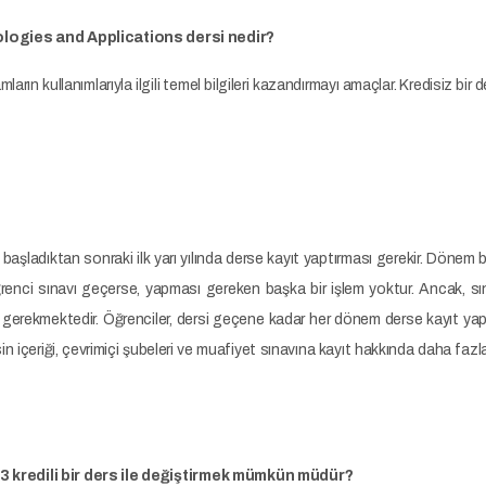
logies and Applications dersi nedir?
arın kullanımlarıyla ilgili temel bilgileri kazandırmayı amaçlar. Kredisiz bir 
e başladıktan sonraki ilk yarı yılında derse kayıt yaptırması gerekir. Döne
öğrenci sınavı geçerse, yapması gereken başka bir işlem yoktur. Ancak, s
gerekmektedir. Öğrenciler, dersi geçene kadar her dönem derse kayıt yapt
içeriği, çevrimiçi şubeleri ve muafiyet sınavına kayıt hakkında daha fazl
i 3 kredili bir ders ile değiştirmek mümkün müdür?