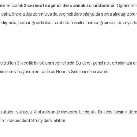
ine ek olarak
3 serbest seçmeli ders almak zorundadırlar
. Öğrenciler
 daha önce aldığı zorunlu ya da seçmeli derslerle ya da sonra alacağı zorun
u
dışında,
herhangi bir bölüm tarafından verilen herhangi bir sınıf düzeyindeki
rütülen 3 kredilik bir bölüm seçmelisidir. Bu dersi genel not ortalaması en
tim süresi boyunca en fazla bir Honors Seminar dersi alabilir.
ütülen, yalnızca NI statüsünde alınabilen bir derstir. Bu dersi beşinci dönem
 bir Independent Study dersi alabilir.