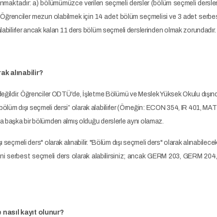
unmaktadır: a) bölümümüzce verilen seçmeli dersler (bölüm seçmeli dersleri
r. Öğrenciler mezun olabilmek için 14 adet bölüm seçmelisi ve 3 adet serb
labilirler ancak kalan 11 ders bölüm seçmeli derslerinden olmak zorundadır.
k alınabilir?
değildir. Öğrenciler ODTÜ'de, İşletme Bölümü ve Meslek Yüksek Okulu dışında
si “bölüm dışı seçmeli dersi” olarak alabilirler (Örneğin: ECON 354, IR 401, 
a başka bir bölümden almış olduğu derslerle aynı olamaz.
ı seçmeli ders" olarak alınabilir. "Bölüm dışı seçmeli ders" olarak alınabilecek
ini serbest seçmeli ders olarak alabilirsiniz; ancak GERM 203, GERM 20
nasıl kayıt olunur?