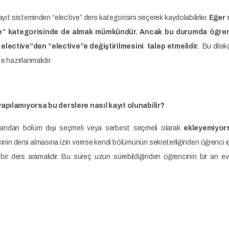
ayıt sisteminden “elective” ders kategorisini seçerek kaydolabilirler.
Eğer 
ve” kategorisinde de almak mümkündür. Ancak bu durumda öğren
e elective”den “elective”e değiştirilmesini talep etmelidir.
Bu dilek
e hazırlanmalıdır.
apılamıyorsa bu derslere nasıl kayıt olunabilir?
fasından bölüm dışı seçmeli veya serbest seçmeli olarak
ekleyemiyor
in dersi almasına izin verirse kendi bölümünün sekreterliğinden öğrenci içi
r ders aramalıdır. Bu süreç uzun sürebildiğinden öğrencinin bir an ev