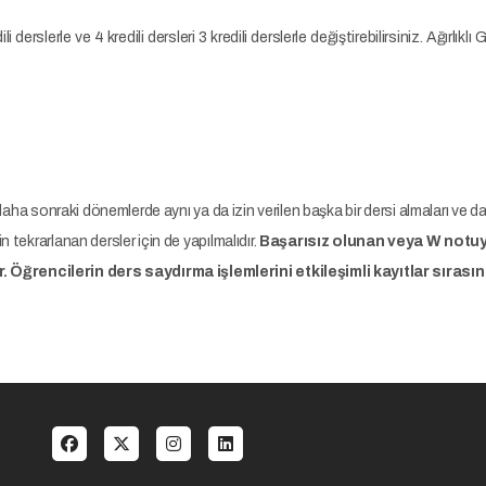
dili derslerle ve 4 kredili dersleri 3 kredili derslerle değiştirebilirsiniz. Ağır
 daha sonraki dönemlerde aynı ya da izin verilen başka bir dersi almaları ve d
 tekrarlanan dersler için de yapılmalıdır.
Başarısız olunan veya W notuyl
.
Öğrencilerin ders saydırma işlemlerini etkileşimli kayıtlar sıras
al menu