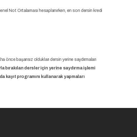
lıklı Genel Not Ortalaması hesaplanırken, en son dersin kredi
aha önce başarısız oldukları dersin yerine saydırmaları
a bırakılan dersler için yerine saydırma işlemi
ında kayıt programını kullanarak yapmaları