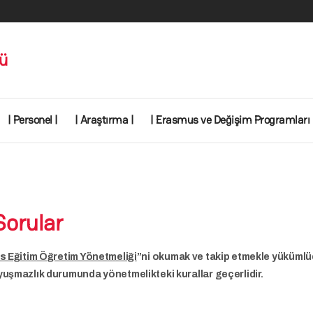
ü
| Personel |
| Araştırma |
| Erasmus ve Değişim Programları 
Sorular
s Eğitim Öğretim Yönetmeliği
”ni okumak ve takip etmekle yükümlü
yuşmazlık durumunda yönetmelikteki kurallar geçerlidir.