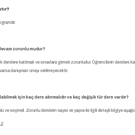
tır?
ogramdır.
devam zorunlu mudur?
erslere katılmak ve sınavlara girmek zorunludur. Öğrencilerin derslere katı
a varsa danışman onayı verilmeyecektir.
lmek için kaç ders alınmalıdır ve kaç değişik tür ders vardır?
u ve seçmeli. Zorunlu derslerin sayısı ve yapısı ile ilgili detaylı bilgiye aşağı
12