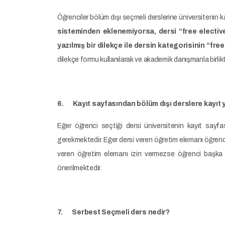
Öğrenciler bölüm dışı seçmeli derslerine üniversitenin k
sisteminden eklenemiyorsa, dersi “free electi
yazılmış bir dilekçe ile dersin kategorisinin “fre
dilekçe formu kullanılarak ve akademik danışmanla birlikt
6. Kayıt sayfasından bölüm dışı derslere kayıt y
Eğer öğrenci seçtiği dersi üniversitenin kayıt say
gerekmektedir. Eğer dersi veren öğretim elemanı öğrencin
veren öğretim elemanı izin vermezse öğrenci başka bi
önerilmektedir.
7. Serbest Seçmeli ders nedir?