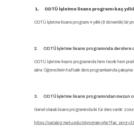
1. ODTÜ İşletme lisans programı kaç yıllık
ODTÜ İşletme lisans programı 4 yıllık (8 dönemlik) bir pr
2. ODTÜ İşletme lisans programında derslere 
ODTÜ İşletme lisans programında hem teorik hem pratik d
alınır. Öğrencilerin haftalık ders programlarında çakışm
3. ODTÜ İşletme lisans programından mezun olabi
Genel olarak lisans programında iki tür ders vardır: zorunl
https://catalog.metu.edu.tr/program.php?fac_prog=3